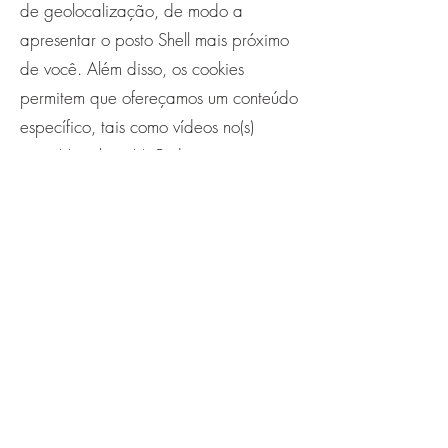
de geolocalização, de modo a
apresentar o posto Shell mais próximo
de você. Além disso, os cookies
permitem que ofereçamos um conteúdo
específico, tais como vídeos no(s)
nosso(s) website(s). Podemos empregar
o que aprendemos sobre o seu
comportamento no(s) nosso(s) website(s)
para oferecer anúncios direcionados
em website(s) de terceiros em um
esforço para “reapresentar” nossos
produtos e serviços para você.
Bauru.com Leilões Ltda
Recinto Boi Bravo - Rod. Bauru - Marília, km 355 -