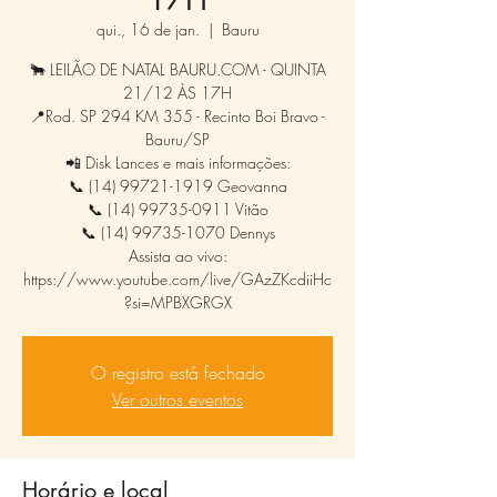
qui., 16 de jan.
  |  
Bauru
🐂 LEILÃO DE NATAL BAURU.COM - QUINTA
21/12 ÀS 17H
📍Rod. SP 294 KM 355 - Recinto Boi Bravo -
Bauru/SP
📲 Disk Lances e mais informações:
📞 (14) 99721-1919 Geovanna
📞 (14) 99735-0911 Vitão
📞 (14) 99735-1070 Dennys
Assista ao vivo:
https://www.youtube.com/live/GAzZKcdiiHc
?si=MPBXGRGX
O registro está fechado
Ver outros eventos
Horário e local