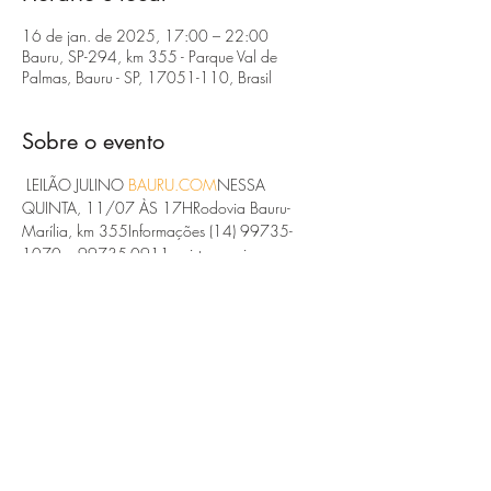
16 de jan. de 2025, 17:00 – 22:00
Bauru, SP-294, km 355 - Parque Val de
Palmas, Bauru - SP, 17051-110, Brasil
Sobre o evento
 LEILÃO JULINO 
BAURU.COM
NESSA 
QUINTA, 11/07 ÀS 17HRodovia Bauru-
Marília, km 355Informações (14) 99735-
1070 e 99735-0911assista ao vivo 
www.leiloesbauru.com
#gado
#leilao
#pecuaria
 #
#Agronegócio
Compartilhe esse evento