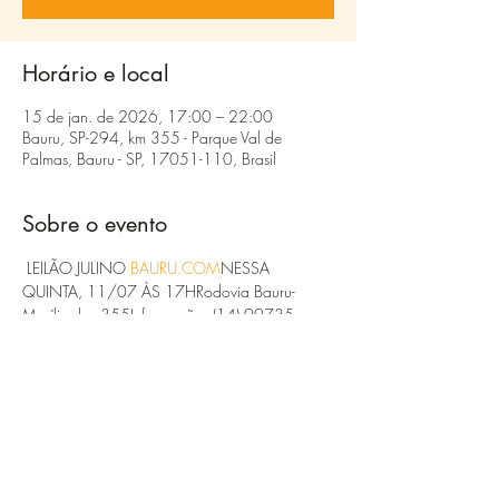
Horário e local
15 de jan. de 2026, 17:00 – 22:00
Bauru, SP-294, km 355 - Parque Val de
Palmas, Bauru - SP, 17051-110, Brasil
Sobre o evento
 LEILÃO JULINO 
BAURU.COM
NESSA 
QUINTA, 11/07 ÀS 17HRodovia Bauru-
Marília, km 355Informações (14) 99735-
1070 e 99735-0911assista ao vivo 
www.leiloesbauru.com
#gado
#leilao
#pecuaria
 #
#Agronegócio