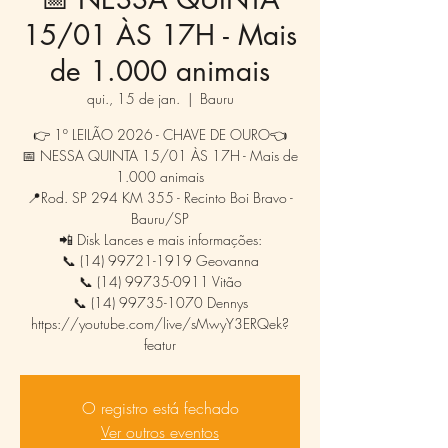
15/01 ÀS 17H - Mais
de 1.000 animais
qui., 15 de jan.
  |  
Bauru
👉 1º LEILÃO 2026 - CHAVE DE OURO👈
📅 NESSA QUINTA 15/01 ÀS 17H - Mais de
1.000 animais
📍Rod. SP 294 KM 355 - Recinto Boi Bravo -
Bauru/SP
📲 Disk Lances e mais informações:
📞 (14) 99721-1919 Geovanna
📞 (14) 99735-0911 Vitão
📞 (14) 99735-1070 Dennys
https://youtube.com/live/sMwyY3ERQek?
featur
O registro está fechado
Ver outros eventos