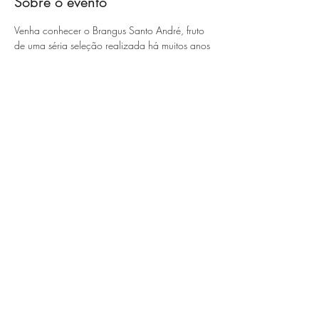
Sobre o evento
Venha conhecer o Brangus Santo André, fruto 
de uma séria seleção realizada há muitos anos
Compartilhe esse evento
Bauru.com Leilões Ltda
Recinto Boi Bravo - Rod. Bauru - Marília, km 355 -
Bauru/SP
contato@leiloesbauru.com
|
(14) 99735-1070