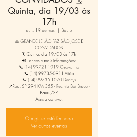
Quinta, dia 19/03 às
17h
qui., 19 de mar.
  |  
Bauru
🙏 GRANDE LEILÃO FAZ SÃO JOSÉ E
CONVIDADOS
🗓️ Quinta, dia 19/03 às 17h
📲 Lances e mais informações:
📞 (14) 99721-1919 Geovanna
📞 (14) 99735-0911 Vitão
📞 (14) 99735-1070 Dennys
📍Rod. SP 294 KM 355 - Recinto Boi Bravo -
Bauru/SP
Assista ao vivo:
O registro está fechado
Ver outros eventos