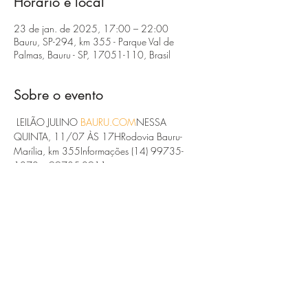
Horário e local
23 de jan. de 2025, 17:00 – 22:00
Bauru, SP-294, km 355 - Parque Val de
Palmas, Bauru - SP, 17051-110, Brasil
Sobre o evento
 LEILÃO JULINO 
BAURU.COM
NESSA 
QUINTA, 11/07 ÀS 17HRodovia Bauru-
Marília, km 355Informações (14) 99735-
1070 e 99735-0911assista ao vivo 
www.leiloesbauru.com
#gado
#leilao
#pecuaria
 #
#Agronegócio
Compartilhe esse evento