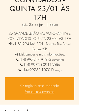
QUINTA 23/01 ÀS
17H
qui., 23 de jan.
  |  
Bauru
👉 GRANDE LEILÃO FAZ VOTORANTIM E
CONVIDADOS - QUINTA 23/01 ÀS 17H
📍Rod. SP 294 KM 355 - Recinto Boi Bravo -
Bauru/SP
📲 Disk Lances e mais informações:
📞 (14) 99721-1919 Geovanna
📞 (14) 99735-0911 Vitão
📞 (14) 99735-1070 Dennys
O registro está fechado
Ver outros eventos