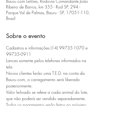
Bauru.com Leilões, Rodovia Comandante João
Ribeiro de Barros, km 355 - Rod SP, 294 -
Parque Val de Palmas, Bauru - SP, 17051-110,
Brasil
Sobre o evento
Cadastros e informações (14) 99735-1070 e 
99735-0911 
Lances somente pelos telefones informados na 
tela
Novos clientes farão uma T.E.D. na conta da 
Bauru.com, o carregamento será liberado 
posteriormente. 
Valor leiloado se refere a cada animal do lote, 
que não poderá ser vendido separadamente. 
Todos os pagamentos serão feitos no próximo 
dia útil. 
Os lotes deverão ser retirados no próximo dia 
útil até as 11h da manhã
Mostrar mais