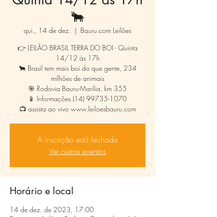
🐂
qui., 14 de dez.
  |  
Bauru.com Leilões
👉 LEILÃO BRASIL TERRA DO BOI - Quinta
14/12 às 17h
🐂 Brasil tem mais boi do que gente, 234
milhões de animais
🎯 Rodovia Bauru-Marília, km 355
📱 Informações (14) 99735-1070
📺 assista ao vivo www.leiloesbauru.com
A inscrição está fechada
Ver outros eventos
Horário e local
14 de dez. de 2023, 17:00