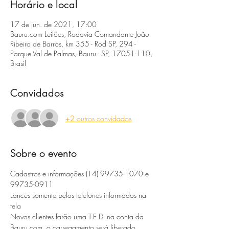
Horário e local
17 de jun. de 2021, 17:00
Bauru.com Leilões, Rodovia Comandante João
Ribeiro de Barros, km 355 - Rod SP, 294 -
Parque Val de Palmas, Bauru - SP, 17051-110,
Brasil
Convidados
+2 outros convidados
Sobre o evento
Cadastros e informações (14) 99735-1070 e 
99735-0911 
Lances somente pelos telefones informados na 
tela
Novos clientes farão uma T.E.D. na conta da 
Bauru.com, o carregamento será liberado 