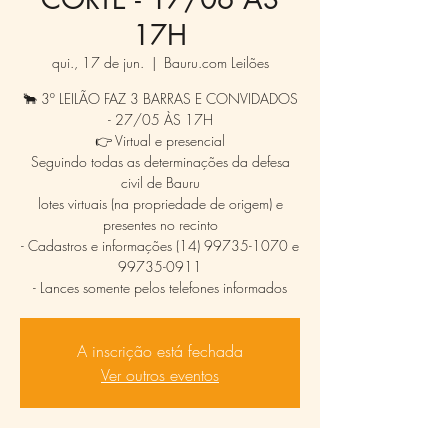
17H
qui., 17 de jun.
  |  
Bauru.com Leilões
🐂 3º LEILÃO FAZ 3 BARRAS E CONVIDADOS
- 27/05 ÀS 17H
👉 Virtual e presencial
Seguindo todas as determinações da defesa
civil de Bauru
lotes virtuais (na propriedade de origem) e
presentes no recinto
- Cadastros e informações (14) 99735-1070 e
99735-0911
- Lances somente pelos telefones informados
A inscrição está fechada
Ver outros eventos