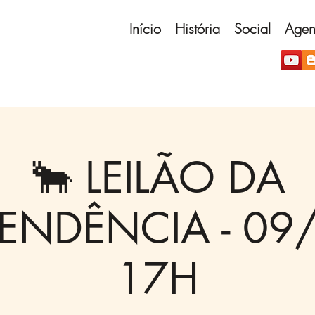
Início
História
Social
Age
🐂 LEILÃO DA
ENDÊNCIA - 09
17H