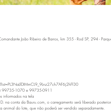
omandante João Ribeiro de Barros, km 355 - Rod SP, 294 - Parque
st?list=PL3NaLfDIMmCL9_9Lnz27ch7AF6j2hFf30
14) 99735-1070 e 99735-0911 
es informados na tela
.D. na conta da Bauru.com, o carregamento será liberado posterior
ada animal do lote, que não poderá ser vendido separadamente. 