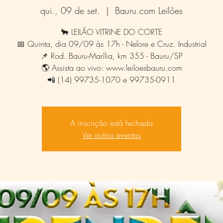
qui., 09 de set.
  |  
Bauru.com Leilões
🐂 LEILÃO VITRINE DO CORTE
📅 Quinta, dia 09/09 às 17h - Nelore e Cruz. Industrial
📌 Rod. Bauru-Marília, km 355 - Bauru/SP
🌎 Assista ao vivo: www.leiloesbauru.com
📲 (14) 99735-1070 e 99735-0911
A inscrição está fechada
Ver outros eventos