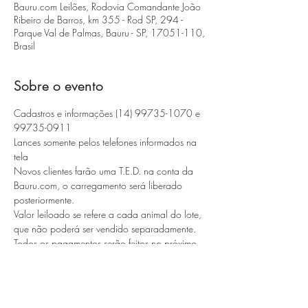
Bauru.com Leilões, Rodovia Comandante João
Ribeiro de Barros, km 355 - Rod SP, 294 -
Parque Val de Palmas, Bauru - SP, 17051-110,
Brasil
Sobre o evento
Cadastros e informações (14) 99735-1070 e 
99735-0911 
Lances somente pelos telefones informados na 
tela
Novos clientes farão uma T.E.D. na conta da 
Bauru.com, o carregamento será liberado 
posteriormente. 
Valor leiloado se refere a cada animal do lote, 
que não poderá ser vendido separadamente. 
Todos os pagamentos serão feitos no próximo 
dia útil. 
Os lotes deverão ser retirados no próximo dia 
útil até as 11h da manhã