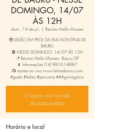
DOMINGO, 14/07
ÀS 12H
dom., 14 de jul.
  |  
Recinto Mello Moraes
🧓 LEILÃO EM PROL DA VILA VICENTINA DE
BAURU
📆 NESSE DOMINGO, 14/07 ÀS 12H
📍 Recinto Mello Moraes - Bauru/SP
📱 Informações (14) 98161-8887
📺 assista ao vivo www.leiloesbauru.com
#gado #leilao #pecuaria ##Agronegócio
O registro está fechado
Ver outros eventos
Horário e local