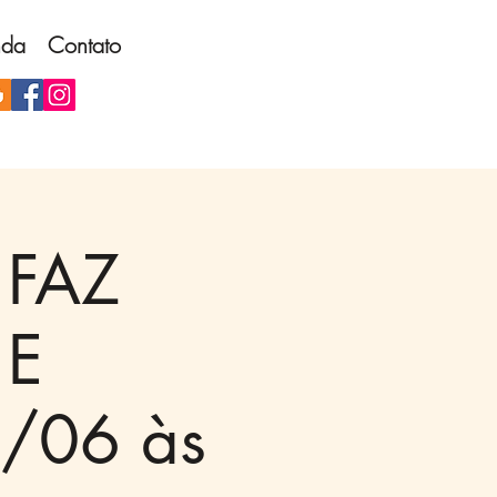
nda
Contato
 FAZ
 E
/06 às