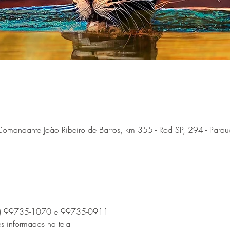
omandante João Ribeiro de Barros, km 355 - Rod SP, 294 - Parque
14) 99735-1070 e 99735-0911 
es informados na tela