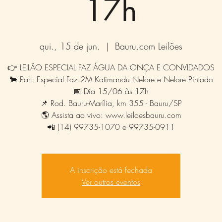
17h
qui., 15 de jun.
  |  
Bauru.com Leilões
👉 LEILÃO ESPECIAL FAZ ÁGUA DA ONÇA E CONVIDADOS
🐂 Part. Especial Faz 2M Katimandu Nelore e Nelore Pintado
📅 Dia 15/06 às 17h
📌 Rod. Bauru-Marília, km 355 - Bauru/SP
🌎 Assista ao vivo: www.leiloesbauru.com
📲 (14) 99735-1070 e 99735-0911
A inscrição está fechada
Ver outros eventos