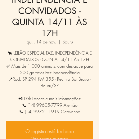
CONVIDADOS -
QUINTA 14/11 ÀS
17H
qui., 14 de nov.
  |  
Bauru
🐂 LEILÃO ESPECIAL FAZ. INDEPENDÊNCIA E
CONVIDADOS - QUINTA 14/11 ÀS 17H
✅ Mais de 1.000 animais, com destaque para
200 garrotes Faz Independência
📍Rod. SP 294 KM 355 - Recinto Boi Bravo -
Bauru/SP
📲 Disk Lances e mais informações:
📞 (14) 99605-7799 Alemão
O registro está fechado
Ver outros eventos