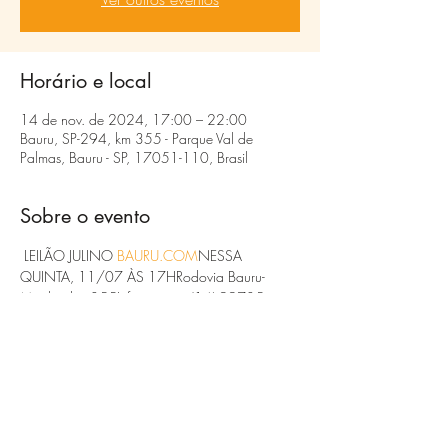
Horário e local
14 de nov. de 2024, 17:00 – 22:00
Bauru, SP-294, km 355 - Parque Val de
Palmas, Bauru - SP, 17051-110, Brasil
Sobre o evento
 LEILÃO JULINO 
BAURU.COM
NESSA 
QUINTA, 11/07 ÀS 17HRodovia Bauru-
Marília, km 355Informações (14) 99735-
1070 e 99735-0911assista ao vivo 
www.leiloesbauru.com
#gado
#leilao
#pecuaria
 #
#Agronegócio