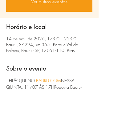
Ver outros eventos
Horário e local
14 de mai. de 2026, 17:00 – 22:00
Bauru, SP-294, km 355 - Parque Val de
Palmas, Bauru - SP, 17051-110, Brasil
Sobre o evento
 LEILÃO JULINO 
BAURU.COM
NESSA 
QUINTA, 11/07 ÀS 17HRodovia Bauru-
Marília, km 355Informações (14) 99735-
1070 e 99735-0911assista ao vivo 
www.leiloesbauru.com
#gado
#leilao
#pecuaria
 #
#Agronegócio