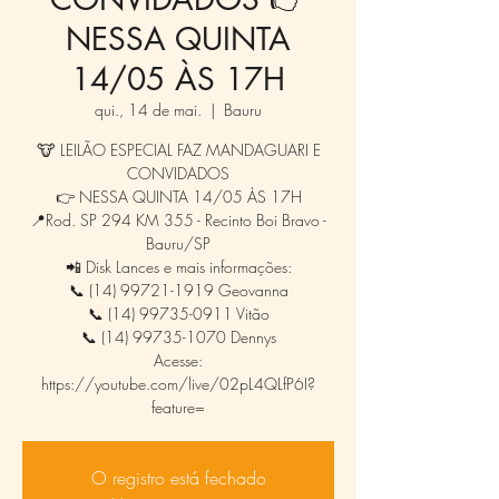
NESSA QUINTA
14/05 ÀS 17H
qui., 14 de mai.
  |  
Bauru
🐮 LEILÃO ESPECIAL FAZ MANDAGUARI E
CONVIDADOS
👉 NESSA QUINTA 14/05 ÀS 17H
📍Rod. SP 294 KM 355 - Recinto Boi Bravo -
Bauru/SP
📲 Disk Lances e mais informações:
📞 (14) 99721-1919 Geovanna
📞 (14) 99735-0911 Vitão
📞 (14) 99735-1070 Dennys
Acesse:
https://youtube.com/live/02pL4QLfP6I?
feature=
O registro está fechado