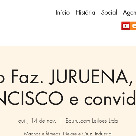
Início
História
Social
Age
ao Faz. JURUENA
CISCO e convi
qui., 14 de nov.
  |  
Bauru.com Leilões Ltda
Machos e fêmeas, Nelore e Cruz. Industrial