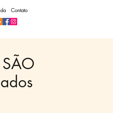
nda
Contato
, SÃO
dados