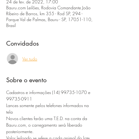
24 de fev. de 2022, 17:00
Bauru.com Leilões, Rodovia Comandante João
Ribeiro de Barros, km 355 - Rod SP, 294 -
Parque Val de Palmas, Bauru - SP, 17051-110,
Brasil
Convidados
Ver tudo
Sobre o evento
Cadastros e informações (14) 99735-1070 e 
99735-0911 
Lances somente pelos telefones informados na 
tela
Novos clientes farão uma T.E.D. na conta da 
Bauru.com, o carregamento será liberado 
posteriormente. 
Valor leiloado se refere a cada animal do lote, 