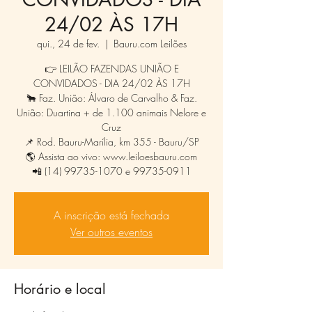
24/02 ÀS 17H
qui., 24 de fev.
  |  
Bauru.com Leilões
👉 LEILÃO FAZENDAS UNIÃO E
CONVIDADOS - DIA 24/02 ÀS 17H
🐂 Faz. União: Álvaro de Carvalho & Faz.
União: Duartina + de 1.100 animais Nelore e
Cruz
📌 Rod. Bauru-Marília, km 355 - Bauru/SP
🌎 Assista ao vivo: www.leiloesbauru.com
📲 (14) 99735-1070 e 99735-0911
A inscrição está fechada
Ver outros eventos
Horário e local