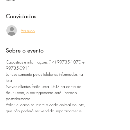
Convidados
Ver tudo
Sobre o evento
Cadastros e informações (14) 99735-1070 e 
99735-0911 
Lances somente pelos telefones informados na 
tela
Novos clientes farão uma T.E.D. na conta da 
Bauru.com, o carregamento será liberado 
posteriormente. 
Valor leiloado se refere a cada animal do lote, 
que não poderá ser vendido separadamente. 
Todos os pagamentos serão feitos no próximo 
dia útil. 
Os lotes deverão ser retirados no próximo dia 