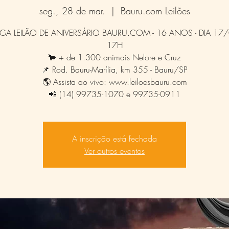
seg., 28 de mar.
  |  
Bauru.com Leilões
A LEILÃO DE ANIVERSÁRIO BAURU.COM - 16 ANOS - DIA 17
17H
🐂 + de 1.300 animais Nelore e Cruz
📌 Rod. Bauru-Marília, km 355 - Bauru/SP
🌎 Assista ao vivo: www.leiloesbauru.com
📲 (14) 99735-1070 e 99735-0911
A inscrição está fechada
Ver outros eventos