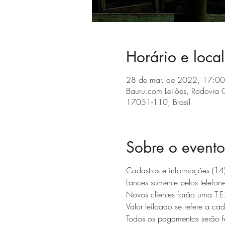
Horário e local
28 de mar. de 2022, 17:00
Bauru.com Leilões, Rodovia C
17051-110, Brasil
Sobre o evento
Cadastros e informações 
Lances somente pelos telefon
Novos clientes farão uma T.E
Valor leiloado se refere a c
Todos os pagamentos serão fe