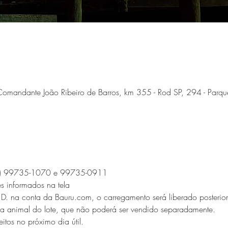
omandante João Ribeiro de Barros, km 355 - Rod SP, 294 - Parque
(14) 99735-1070 e 99735-0911
es informados na tela
.D. na conta da Bauru.com, o carregamento será liberado posterio
ada animal do lote, que não poderá ser vendido separadamente.
itos no próximo dia útil.