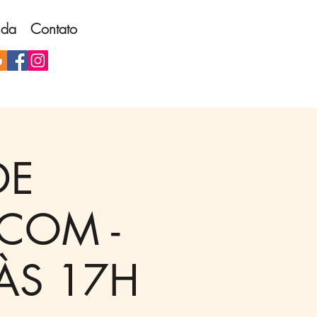
nda
Contato
DE
COM -
 ÀS 17H