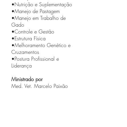
•Nutrição e Suplementação
•Manejo de Pastagem
•Manejo em Trabalho de
Gado
•Controle e Gestão
•Estrutura Física
•Melhoramento Genético e
Cruzamentos
•Postura Profissional e
Liderança
Ministrado por
Med. Vet. Marcelo Paixão
Bereta
Produção Sustentável de
Ruminantes – UEMS
Zootecnista Rafael B. Trannin
MBA Gestão Agronegócios